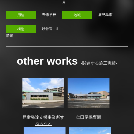
月
専修学校
鹿児島市
用途
地域
鉄骨造 5
構造
階建
other works
-関連する施工実績-
児童発達支援事業所す
仁田尾保育園
ぷらうと