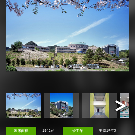
Next
1842㎡
平成19年3
延床面積
竣工年