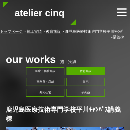
atelier cinq
トップページ
>
施工実績
>
教育施設
>
鹿児島医療技術専門学校平川ｷｬﾝﾊﾟ
ｽ講義棟
our works
-施工実績-
医療・福祉施設
教育施設
事務所・店舗
住宅
共同住宅
その他
鹿児島医療技術専門学校平川ｷｬﾝﾊﾟｽ講義
棟