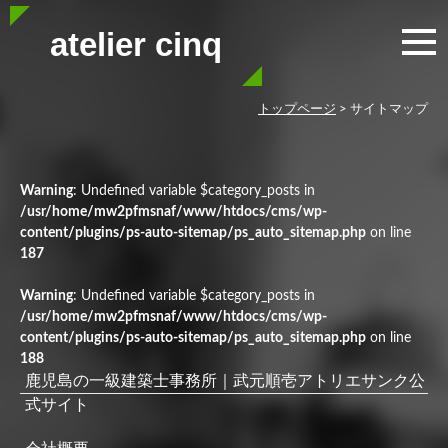
atelier cinq
トップページ
>
サイトマップ
Warning
: Undefined variable $category_posts in
/usr/home/mw2pfmsnaf/www/htdocs/cms/wp-
content/plugins/ps-auto-sitemap/ps_auto_sitemap.php
on line
187
Warning
: Undefined variable $category_posts in
/usr/home/mw2pfmsnaf/www/htdocs/cms/wp-
content/plugins/ps-auto-sitemap/ps_auto_sitemap.php
on line
188
鹿児島の一級建築士事務所｜武元順壱アトリエサンク公
式サイト