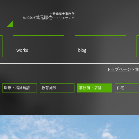
q
一級建築士事務所
武元順壱
株式会社
アトリエサンク
works
blog
トップページ
>
医療・福祉施設
教育施設
事務所・店舗
住宅