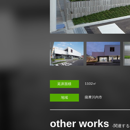
1102㎡
延床面積
薩摩川内市
地域
other works
-関連する