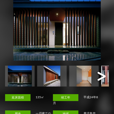
Next
135㎡
平成24年8
延床面積
竣工年
月
一戸建ての
鹿児島市
用途
地域