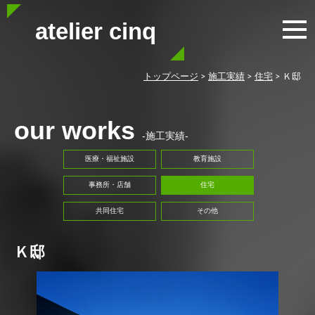
atelier cinq
トップページ
>
施工実績
>
住宅
>
Ｋ邸
our works
-施工実績-
医療・福祉施設
教育施設
事務所・店舗
住宅
共同住宅
その他
Ｋ邸