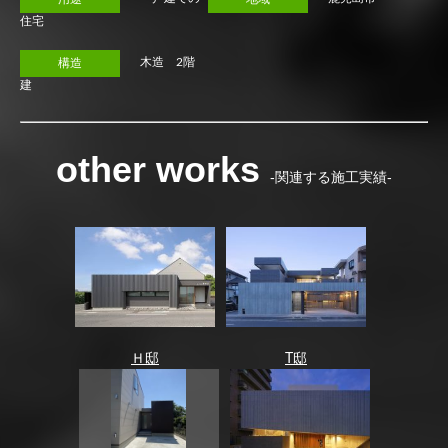
住宅
木造 2階
構造
建
other works
-関連する施工実績-
Ｈ邸
T邸