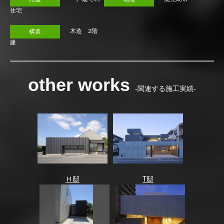
住宅
木造 2階
構造
建
other works
-関連する施工実績-
Ｈ邸
T邸