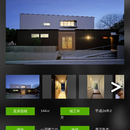
Next
144㎡
平成26年2
延床面積
竣工年
月
一戸建ての
鹿児島市
用途
地域