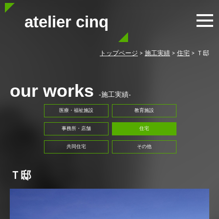
atelier cinq
トップページ
>
施工実績
>
住宅
>
Ｔ邸
our works
-施工実績-
医療・福祉施設
教育施設
事務所・店舗
住宅
共同住宅
その他
Ｔ邸