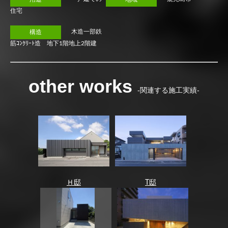
住宅
木造一部鉄
構造
筋ｺﾝｸﾘｰﾄ造 地下1階地上2階建
other works
-関連する施工実績-
Ｈ邸
T邸