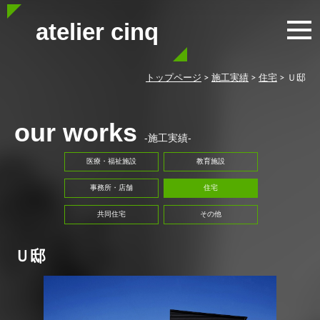
atelier cinq
トップページ
>
施工実績
>
住宅
>
Ｕ邸
our works
-施工実績-
医療・福祉施設
教育施設
事務所・店舗
住宅
共同住宅
その他
Ｕ邸