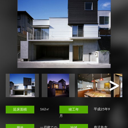
Next
162㎡
平成25年9
延床面積
竣工年
月
一戸建ての
鹿児島市
用途
地域