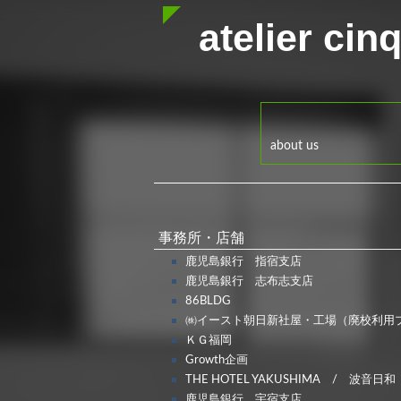
atelier cin
about us
事務所・店舗
鹿児島銀行 指宿支店
鹿児島銀行 志布志支店
86BLDG
㈱イースト朝日新社屋・工場（廃校利用
ＫＧ福岡
Growth企画
THE HOTEL YAKUSHIMA / 波音日和
鹿児島銀行 宇宿支店