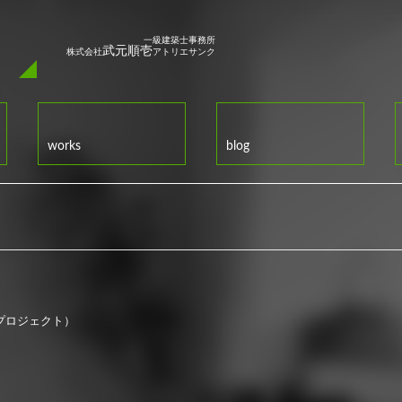
q
一級建築士事務所
武元順壱
株式会社
アトリエサンク
works
blog
プロジェクト）