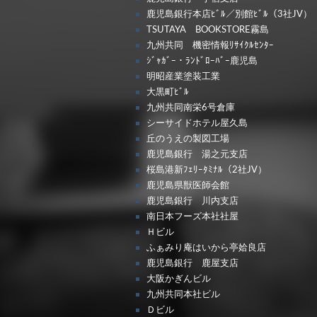
鹿児島銀行本店ﾋﾞﾙ／別館ﾋﾞﾙ（3社JV）
TSUTAYA BOOKSTORE霧島
九州共同 機密情報ﾘｻｲｸﾙｾﾝﾀｰ
ｼﾞｬｶﾞｰ・ﾗﾝﾄﾞﾛｰﾊﾞｰ鹿児島
明昭産業塗装工業
大黒町ﾋﾞﾙ
九州共同南栄6号倉庫
シーサイドホテル屋久島
丘のうえの製図工場
鹿児島銀行 湯之元支店
桜島港新ﾌｪﾘｰﾀﾐﾅﾙ（2社JV）
鹿児島県獣医師会館
鹿児島銀行 川内支店
南日本フーズ本社社屋
Ｈビル
ふぁみり庵はいから亭姶良店
鹿児島銀行 鹿屋支店
大阪かぎんビル
九州共同本社ビル
Ｄビル